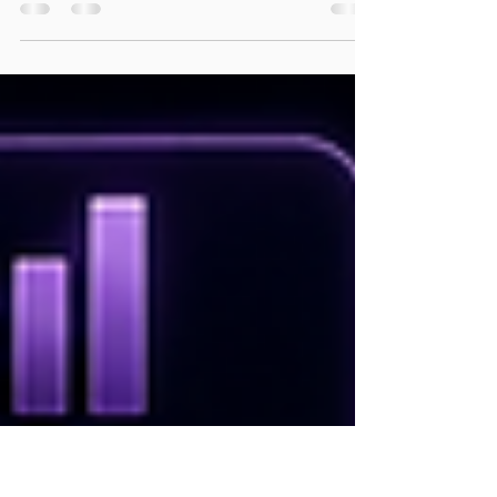
Sportsbook QQKuda berkaitan dengan
penyajian informasi pertandingan sepak bola
seperti price ladder, market lock, live match
pulse, dan settlement notes. Artikel ini
membahas cara membaca data, dampak
perubahan informasi, keterbatasan analisis,
serta konteks pertandingan secara netral.