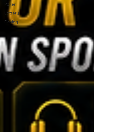
Poker
Lottery
Fishing