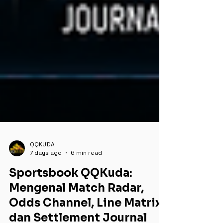
QQKUDA
7 days ago
6 min read
Sportsbook QQKuda:
Mengenal Match Radar,