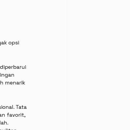
ak opsi 
diperbarui 
ingan 
h menarik 
onal. Tata 
 favorit, 
dah.