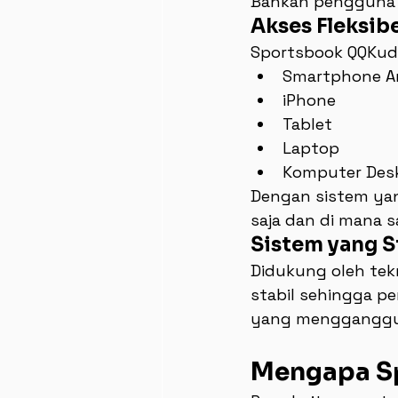
Bahkan pengguna b
Akses Fleksib
Sportsbook QQKuda
Smartphone A
iPhone
Tablet
Laptop
Komputer Des
Dengan sistem yang
saja dan di mana sa
Sistem yang S
Didukung oleh tek
stabil sehingga p
yang mengganggu
Mengapa Sp