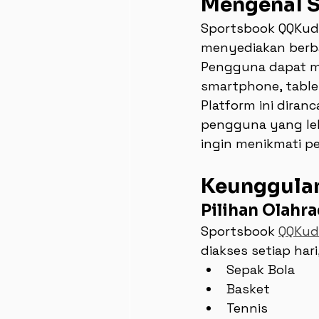
Mengenal 
Sportsbook QQKuda
menyediakan berbag
Pengguna dapat me
smartphone, tabl
Platform ini dira
pengguna yang le
ingin menikmati pe
Keunggula
Pilihan Olahr
Sportsbook 
QQKud
diakses setiap hari
Sepak Bola
Basket
Tennis