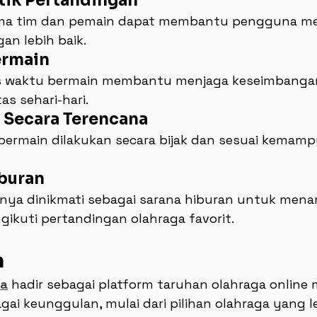
stik Pertandingan
a tim dan pemain dapat membantu pengguna me
an lebih baik.
ermain
 waktu bermain membantu menjaga keseimbangan
as sehari-hari.
 Secara Terencana
s bermain dilakukan secara bijak dan sesuai kemam
buran
nya dinikmati sebagai sarana hiburan untuk men
ikuti pertandingan olahraga favorit.
n
da
 hadir sebagai platform taruhan olahraga online
ai keunggulan, mulai dari pilihan olahraga yang l