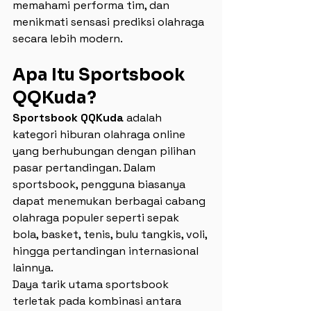
memahami performa tim, dan 
menikmati sensasi prediksi olahraga 
secara lebih modern.
Apa Itu Sportsbook 
QQKuda?
Sportsbook QQKuda
 adalah 
kategori hiburan olahraga online 
yang berhubungan dengan pilihan 
pasar pertandingan. Dalam 
sportsbook, pengguna biasanya 
dapat menemukan berbagai cabang 
olahraga populer seperti sepak 
bola, basket, tenis, bulu tangkis, voli, 
hingga pertandingan internasional 
lainnya.
Daya tarik utama sportsbook 
terletak pada kombinasi antara 