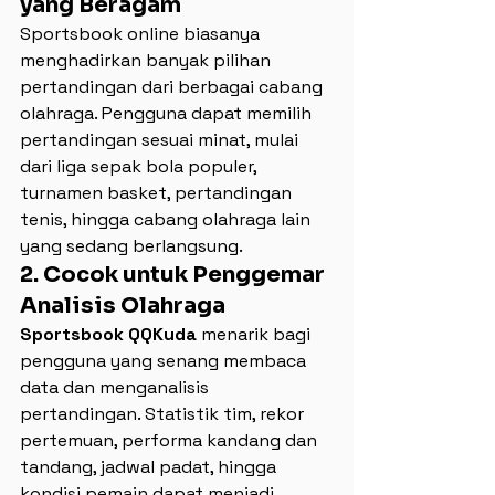
yang Beragam
Sportsbook online biasanya 
menghadirkan banyak pilihan 
pertandingan dari berbagai cabang 
olahraga. Pengguna dapat memilih 
pertandingan sesuai minat, mulai 
dari liga sepak bola populer, 
turnamen basket, pertandingan 
tenis, hingga cabang olahraga lain 
yang sedang berlangsung.
2. Cocok untuk Penggemar 
Analisis Olahraga
Sportsbook QQKuda
 menarik bagi 
pengguna yang senang membaca 
data dan menganalisis 
pertandingan. Statistik tim, rekor 
pertemuan, performa kandang dan 
tandang, jadwal padat, hingga 
kondisi pemain dapat menjadi 