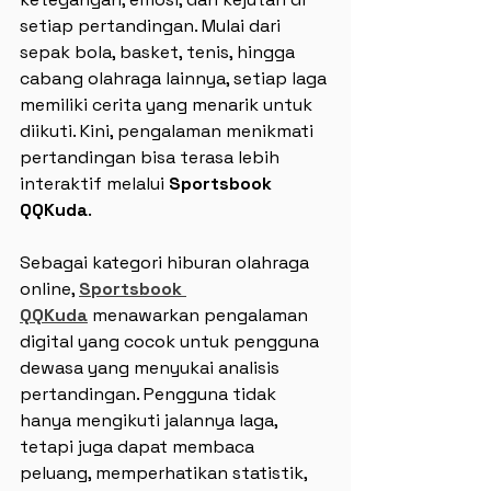
setiap pertandingan. Mulai dari 
sepak bola, basket, tenis, hingga 
cabang olahraga lainnya, setiap laga 
memiliki cerita yang menarik untuk 
diikuti. Kini, pengalaman menikmati 
pertandingan bisa terasa lebih 
interaktif melalui 
Sportsbook 
QQKuda
.
Sebagai kategori hiburan olahraga 
online, 
Sportsbook 
QQKuda
 menawarkan pengalaman 
digital yang cocok untuk pengguna 
dewasa yang menyukai analisis 
pertandingan. Pengguna tidak 
hanya mengikuti jalannya laga, 
tetapi juga dapat membaca 
peluang, memperhatikan statistik, 