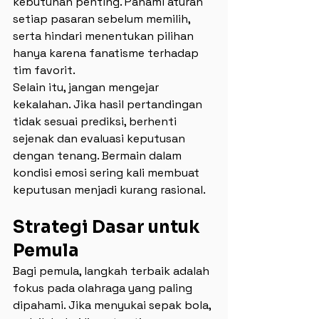
kebutuhan penting. Pahami aturan 
setiap pasaran sebelum memilih, 
serta hindari menentukan pilihan 
hanya karena fanatisme terhadap 
tim favorit.
Selain itu, jangan mengejar 
kekalahan. Jika hasil pertandingan 
tidak sesuai prediksi, berhenti 
sejenak dan evaluasi keputusan 
dengan tenang. Bermain dalam 
kondisi emosi sering kali membuat 
keputusan menjadi kurang rasional.
Strategi Dasar untuk 
Pemula
Bagi pemula, langkah terbaik adalah 
fokus pada olahraga yang paling 
dipahami. Jika menyukai sepak bola, 