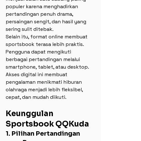
populer karena menghadirkan 
pertandingan penuh drama, 
persaingan sengit, dan hasil yang 
sering sulit ditebak.
Selain itu, format online membuat 
sportsbook terasa lebih praktis. 
Pengguna dapat mengikuti 
berbagai pertandingan melalui 
smartphone, tablet, atau desktop. 
Akses digital ini membuat 
pengalaman menikmati hiburan 
olahraga menjadi lebih fleksibel, 
cepat, dan mudah diikuti.
Keunggulan 
Sportsbook QQKuda
1. Pilihan Pertandingan 