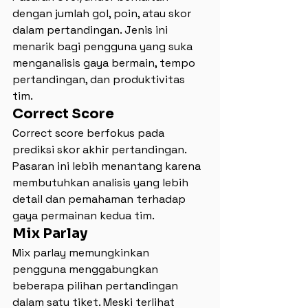
dengan jumlah gol, poin, atau skor 
dalam pertandingan. Jenis ini 
menarik bagi pengguna yang suka 
menganalisis gaya bermain, tempo 
pertandingan, dan produktivitas 
tim.
Correct Score
Correct score berfokus pada 
prediksi skor akhir pertandingan. 
Pasaran ini lebih menantang karena 
membutuhkan analisis yang lebih 
detail dan pemahaman terhadap 
gaya permainan kedua tim.
Mix Parlay
Mix parlay memungkinkan 
pengguna menggabungkan 
beberapa pilihan pertandingan 
dalam satu tiket. Meski terlihat 