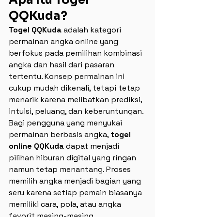
Apa Itu Togel 
QQKuda?
Togel QQKuda
 adalah kategori 
permainan angka online yang 
berfokus pada pemilihan kombinasi 
angka dan hasil dari pasaran 
tertentu. Konsep permainan ini 
cukup mudah dikenali, tetapi tetap 
menarik karena melibatkan prediksi, 
intuisi, peluang, dan keberuntungan.
Bagi pengguna yang menyukai 
permainan berbasis angka, 
togel 
online QQKuda
 dapat menjadi 
pilihan hiburan digital yang ringan 
namun tetap menantang. Proses 
memilih angka menjadi bagian yang 
seru karena setiap pemain biasanya 
memiliki cara, pola, atau angka 
favorit masing-masing.