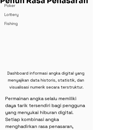
Penuh Rasa Penasaran
Poker
Lottery
Fishing
Dashboard informasi angka digital yang 
menyajikan data historis, statistik, dan 
visualisasi numerik secara terstruktur.
Permainan angka selalu memiliki 
daya tarik tersendiri bagi pengguna 
yang menyukai hiburan digital. 
Setiap kombinasi angka 
menghadirkan rasa penasaran, 