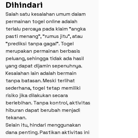
Dihindari
Salah satu kesalahan umum dalam 
permainan togel online adalah 
terlalu percaya pada klaim “angka 
pasti menang”, “rumus jitu”, atau 
“prediksi tanpa gagal”. Togel 
merupakan permainan berbasis 
peluang, sehingga tidak ada hasil 
yang dapat dijamin sepenuhnya.
Kesalahan lain adalah bermain 
tanpa batasan. Meski terlihat 
sederhana, togel tetap memiliki 
risiko jika dilakukan secara 
berlebihan. Tanpa kontrol, aktivitas 
hiburan dapat berubah menjadi 
tekanan.
Selain itu, hindari menggunakan 
dana penting. Pastikan aktivitas ini 