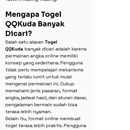
Mengapa Togel 
QQKuda Banyak 
Dicari?
Salah satu alasan 
Togel 
QQKuda
 banyak dicari adalah karena 
permainan angka online memiliki 
konsep yang sederhana. Pengguna 
tidak perlu mempelajari mekanisme 
yang terlalu rumit untuk mulai 
mengenal permainan ini. Cukup 
memahami jenis pasaran, format 
angka, jadwal hasil, dan aturan dasar, 
pengalaman bermain sudah bisa 
terasa lebih nyaman.
Selain itu, format online membuat 
togel terasa lebih praktis. Pengguna 