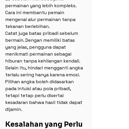
permainan yang lebih kompleks. 
Cara ini membantu pemain 
mengenal alur permainan tanpa 
tekanan berlebihan.
Catat juga batas pribadi sebelum 
bermain. Dengan memiliki batas 
yang jelas, pengguna dapat 
menikmati permainan sebagai 
hiburan tanpa kehilangan kendali.
Selain itu, hindari mengganti angka 
terlalu sering hanya karena emosi. 
Pilihan angka boleh didasarkan 
pada intuisi atau pola pribadi, 
tetapi tetap perlu disertai 
kesadaran bahwa hasil tidak dapat 
dijamin.
Kesalahan yang Perlu 