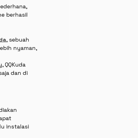
ederhana, 
e berhasil 
da
, sebuah 
ebih nyaman, 
y, QQKuda 
aja dan di 
diakan 
apat 
 instalasi 