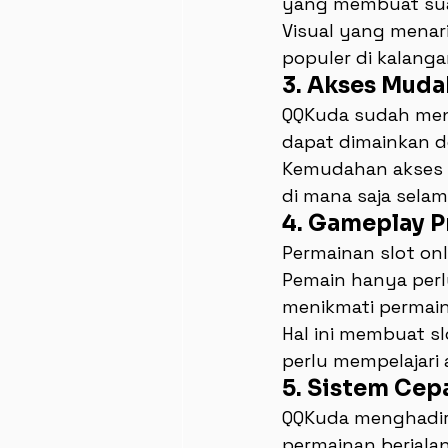
yang membuat sua
Visual yang menari
populer di kalanga
3. Akses Muda
QQKuda sudah men
dapat dimainkan d
Kemudahan akses 
di mana saja selam
4. Gameplay P
Permainan slot on
Pemain hanya perl
menikmati permain
Hal ini membuat sl
perlu mempelajari 
5. Sistem Cepa
QQKuda menghadirk
permainan berjala