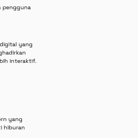
n pengguna 
digital yang 
ghadirkan 
h interaktif.
rn yang 
 hiburan 