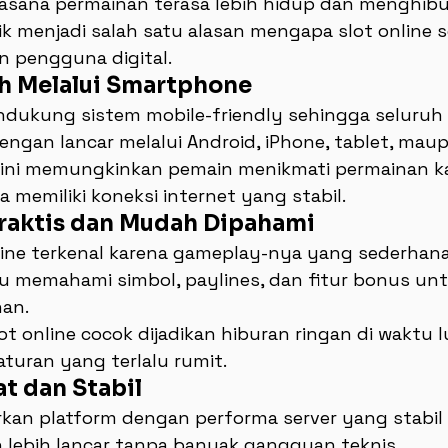
sana permainan terasa lebih hidup dan menghibu
k menjadi salah satu alasan mengapa slot online 
n pengguna digital.
h Melalui Smartphone
dukung sistem mobile-friendly sehingga seluruh
engan lancar melalui Android, iPhone, tablet, mau
ini memungkinkan pemain menikmati permainan ka
a memiliki koneksi internet yang stabil.
raktis dan Mudah Dipahami
line terkenal karena gameplay-nya yang sederhana 
u memahami simbol, paylines, dan fitur bonus unt
an.
ot online cocok dijadikan hiburan ringan di waktu 
aturan yang terlalu rumit.
t dan Stabil
an platform dengan performa server yang stabil
n lebih lancar tanpa banyak gangguan teknis.