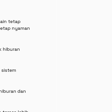
ain tetap 
tetap nyaman 
 hiburan 
 sistem 
hiburan dan 