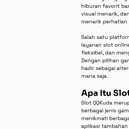
hiburan favorit b
visual menarik, da
menarik perhatian
Salah satu platfor
layanan slot onli
fleksibel, dan men
Dengan pilihan ga
hadir sebagai alte
mana saja.
Apa Itu Sl
Slot QQKuda merup
berbagai jenis gam
menikmati berbagai
aplikasi tambahan