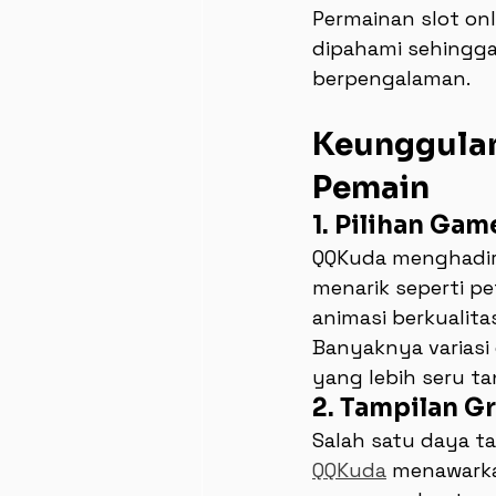
Permainan slot on
dipahami sehingga
berpengalaman.
Keunggulan
Pemain
1. Pilihan Gam
QQKuda menghadirk
menarik seperti p
animasi berkualitas
Banyaknya varias
yang lebih seru t
2. Tampilan G
Salah satu daya ta
QQKuda
 menawarka