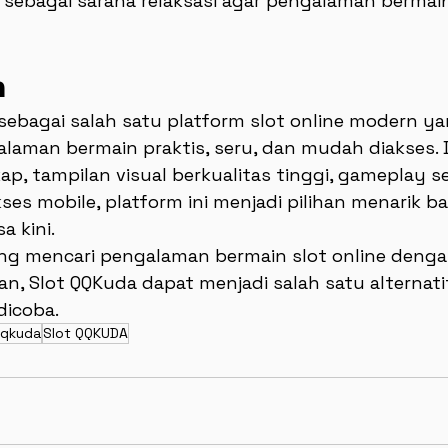
sebagai sarana relaksasi agar pengalaman bermain 
n
 sebagai salah satu platform slot online modern ya
aman bermain praktis, seru, dan mudah diakses.
ap, tampilan visual berkualitas tinggi, gameplay s
es mobile, platform ini menjadi pilihan menarik ba
a kini.
g mencari pengalaman bermain slot online denga
, Slot QQKuda dapat menjadi salah satu alternati
dicoba.
qqkuda
Slot QQKUDA