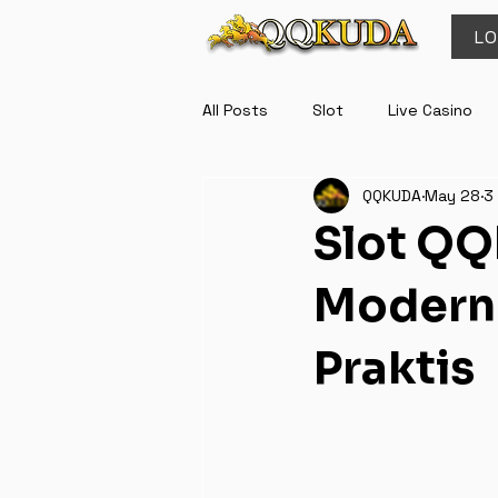
LO
All Posts
Slot
Live Casino
QQKUDA
May 28
3
Slot QQ
Modern
Praktis