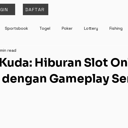
GIN
DAFTAR
Sportsbook
Togel
Poker
Lottery
Fishing
 min read
Kuda: Hiburan Slot On
 dengan Gameplay Se