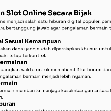
n Slot Online Secara Bijak
ne menjadi salah satu hiburan digital populer, pem
ara bertanggung jawab agar pengalaman bermain 
l Sesuai Kemampuan
akan dana yang sudah dipersiapkan khusus untuk
main tetap terkontrol.
Permainan
 luangkan waktu untuk memahami fitur bonus dan
ngalaman bermain menjadi lebih nyaman.
ermain
bermain membantu menjaga keseimbangan antara 
i.
buran