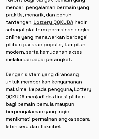
mencari pengalaman bermain yang 
praktis, menarik, dan penuh 
tantangan. 
Lottery QQKUDA
 hadir 
sebagai platform permainan angka 
online yang menawarkan berbagai 
pilihan pasaran populer, tampilan 
modern, serta kemudahan akses 
melalui berbagai perangkat.
Dengan sistem yang dirancang 
untuk memberikan kenyamanan 
maksimal kepada pengguna, Lottery 
QQKUDA menjadi destinasi pilihan 
bagi pemain pemula maupun 
berpengalaman yang ingin 
menikmati permainan angka secara 
lebih seru dan fleksibel.