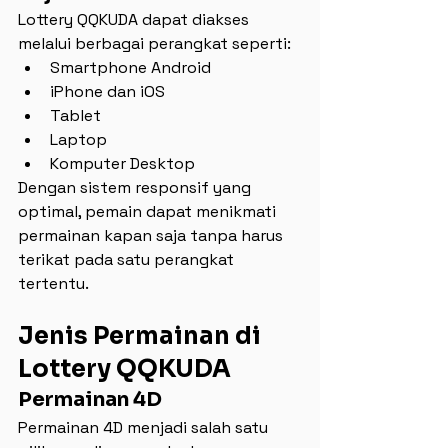
Lottery QQKUDA dapat diakses 
melalui berbagai perangkat seperti:
Smartphone Android
iPhone dan iOS
Tablet
Laptop
Komputer Desktop
Dengan sistem responsif yang 
optimal, pemain dapat menikmati 
permainan kapan saja tanpa harus 
terikat pada satu perangkat 
tertentu.
Jenis Permainan di 
Lottery QQKUDA
Permainan 4D
Permainan 4D menjadi salah satu 