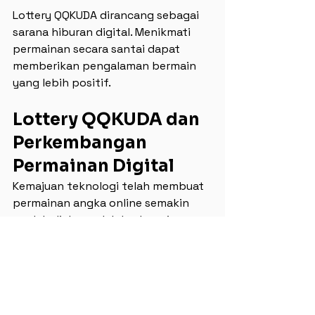
Lottery QQKUDA dirancang sebagai 
sarana hiburan digital. Menikmati 
permainan secara santai dapat 
memberikan pengalaman bermain 
yang lebih positif.
Lottery QQKUDA dan 
Perkembangan 
Permainan Digital
Kemajuan teknologi telah membuat 
permainan angka online semakin 
mudah diakses oleh berbagai 
kalangan. Lottery QQKUDA terus 
berinovasi dengan menghadirkan 
platform yang cepat, responsif, dan 
nyaman digunakan melalui berbagai 
perangkat.