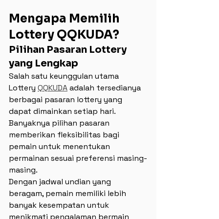
Mengapa Memilih 
Lottery QQKUDA?
Pilihan Pasaran Lottery 
yang Lengkap
Salah satu keunggulan utama 
Lottery 
QQKUDA
 adalah tersedianya 
berbagai pasaran lottery yang 
dapat dimainkan setiap hari. 
Banyaknya pilihan pasaran 
memberikan fleksibilitas bagi 
pemain untuk menentukan 
permainan sesuai preferensi masing-
masing.
Dengan jadwal undian yang 
beragam, pemain memiliki lebih 
banyak kesempatan untuk 
menikmati pengalaman bermain 