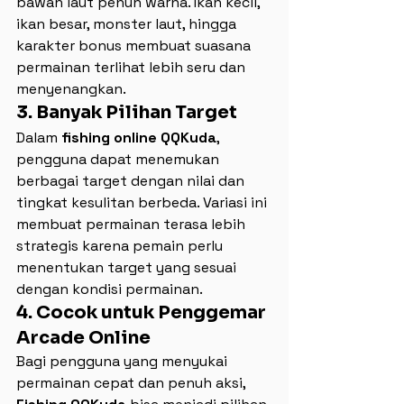
bawah laut penuh warna. Ikan kecil, 
ikan besar, monster laut, hingga 
karakter bonus membuat suasana 
permainan terlihat lebih seru dan 
menyenangkan.
3. Banyak Pilihan Target
Dalam 
fishing online QQKuda
, 
pengguna dapat menemukan 
berbagai target dengan nilai dan 
tingkat kesulitan berbeda. Variasi ini 
membuat permainan terasa lebih 
strategis karena pemain perlu 
menentukan target yang sesuai 
dengan kondisi permainan.
4. Cocok untuk Penggemar 
Arcade Online
Bagi pengguna yang menyukai 
permainan cepat dan penuh aksi, 