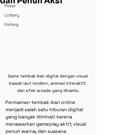
dan Penuh Aksi
Poker
Lottery
Fishing
Game tembak ikan digital dengan visual 
bawah laut modern, animasi interaktif, 
dan efek arcade yang dinamis.
Permainan tembak ikan online 
menjadi salah satu hiburan digital 
yang banyak diminati karena 
menawarkan gameplay aktif, visual 
penuh warna, dan suasana 