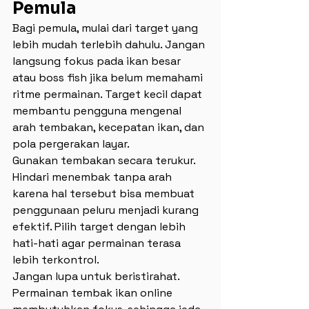
Pemula
Bagi pemula, mulai dari target yang 
lebih mudah terlebih dahulu. Jangan 
langsung fokus pada ikan besar 
atau boss fish jika belum memahami 
ritme permainan. Target kecil dapat 
membantu pengguna mengenal 
arah tembakan, kecepatan ikan, dan 
pola pergerakan layar.
Gunakan tembakan secara terukur. 
Hindari menembak tanpa arah 
karena hal tersebut bisa membuat 
penggunaan peluru menjadi kurang 
efektif. Pilih target dengan lebih 
hati-hati agar permainan terasa 
lebih terkontrol.
Jangan lupa untuk beristirahat. 
Permainan tembak ikan online 