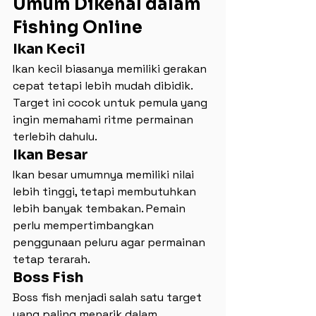
Umum Dikenal dalam 
Fishing Online
Ikan Kecil
Ikan kecil biasanya memiliki gerakan 
cepat tetapi lebih mudah dibidik. 
Target ini cocok untuk pemula yang 
ingin memahami ritme permainan 
terlebih dahulu.
Ikan Besar
Ikan besar umumnya memiliki nilai 
lebih tinggi, tetapi membutuhkan 
lebih banyak tembakan. Pemain 
perlu mempertimbangkan 
penggunaan peluru agar permainan 
tetap terarah.
Boss Fish
Boss fish menjadi salah satu target 
yang paling menarik dalam 