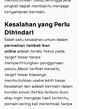
membutuhkan fokus, sehingga jeda 
singkat dapat membantu menjaga 
kenyamanan bermain.
Kesalahan yang Perlu 
Dihindari
Salah satu kesalahan umum dalam 
permainan tembak ikan 
online
 adalah terlalu fokus pada 
target besar tanpa 
memperhitungkan penggunaan 
peluru. Meski terlihat menarik, 
target besar biasanya 
membutuhkan usaha lebih besar.
Kesalahan lain adalah bermain dalam 
kondisi emosi. Ketika terburu-buru 
atau ingin mengejar hasil tertentu, 
pemain sering kali menembak tanpa 