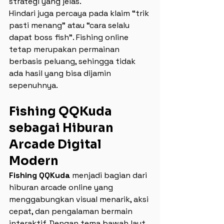
strategi yang jelas.
Hindari juga percaya pada klaim “trik 
pasti menang” atau “cara selalu 
dapat boss fish”. Fishing online 
tetap merupakan permainan 
berbasis peluang, sehingga tidak 
ada hasil yang bisa dijamin 
sepenuhnya.
Fishing QQKuda 
sebagai Hiburan 
Arcade Digital 
Modern
Fishing QQKuda
 menjadi bagian dari 
hiburan arcade online yang 
menggabungkan visual menarik, aksi 
cepat, dan pengalaman bermain 
interaktif. Dengan tema bawah laut, 