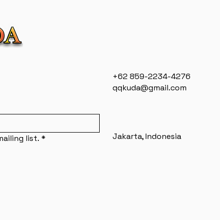
+62 859-2234-4276
qqkuda@gmail.com
Jakarta, Indonesia
iling list.
*