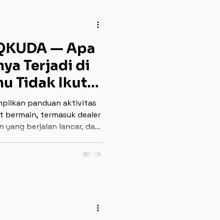
QQKUDA — Apa
ya Terjadi di
u Tidak Ikut
pilkan panduan aktivitas
t bermain, termasuk dealer
n yang berjalan lancar, dan