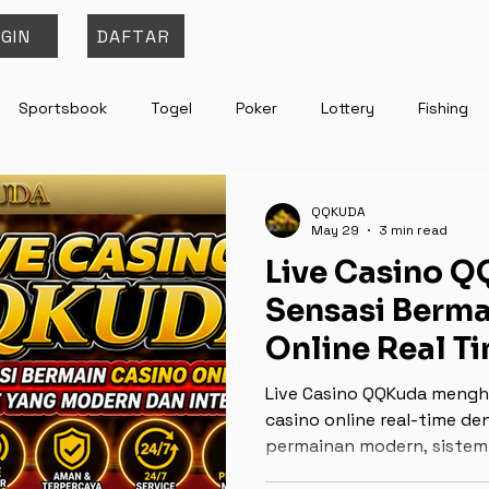
GIN
DAFTAR
Sportsbook
Togel
Poker
Lottery
Fishing
QQKUDA
May 29
3 min read
Live Casino 
Sensasi Berma
Online Real T
Modern dan In
Live Casino QQKuda mengh
casino online real-time de
permainan modern, siste
interaktif yang lebih realis