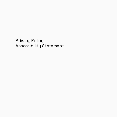
Privacy Policy
Accessibility Statement