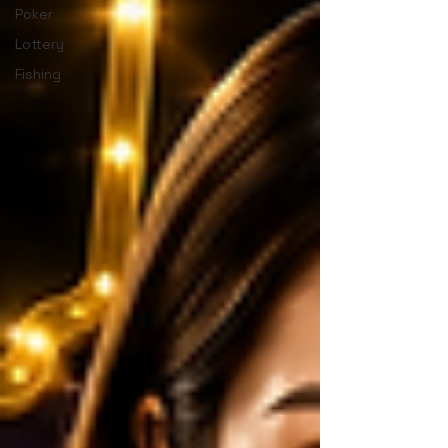
Poker
Lottery
Fishing