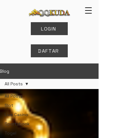
LOGIN
DAFTAR
Blog
All Posts
All Posts
Slot
Live Casino
Sportsbook
Togel