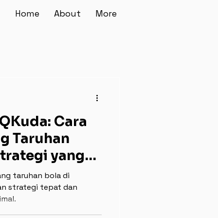
Home
About
More
QKuda: Cara
g Taruhan
trategi yang
ng taruhan bola di
 strategi tepat dan
mal.