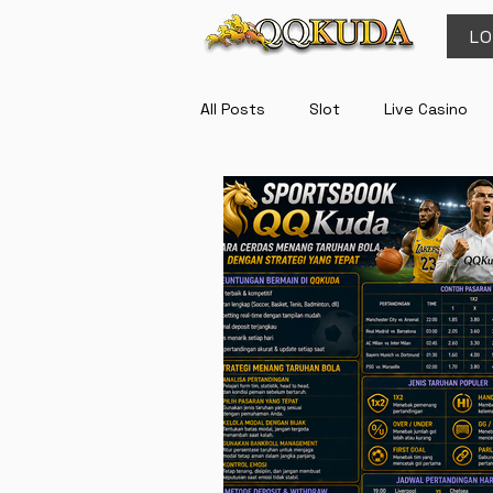
LO
All Posts
Slot
Live Casino