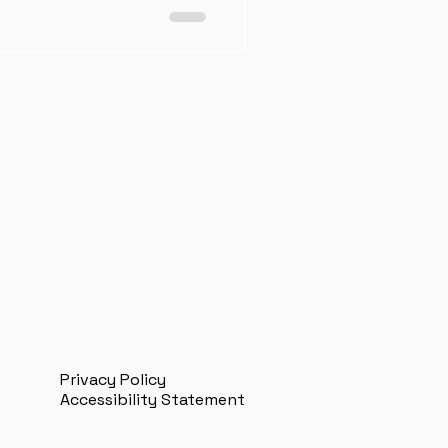
Privacy Policy
Accessibility Statement